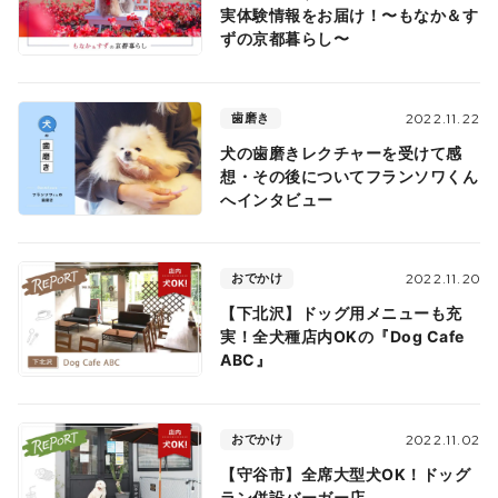
実体験情報をお届け！〜もなか＆す
ずの京都暮らし〜
歯磨き
2022.11.22
犬の歯磨きレクチャーを受けて感
想・その後についてフランソワくん
へインタビュー
おでかけ
2022.11.20
【下北沢】ドッグ用メニューも充
実！全犬種店内OKの『Dog Cafe
ABC』
おでかけ
2022.11.02
【守谷市】全席大型犬OK！ドッグ
ラン併設バーガー店