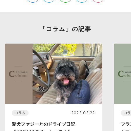
「コラム」の記事
2023.03.22
コラム
コラ
愛犬ファジーとのドライブ日記
フラ