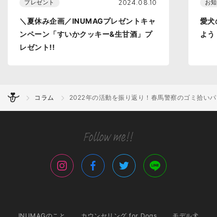
2024.08.10
プレゼント
お知
＼夏休み企画／INUMAGプレゼントキャ
愛犬
ンペーン「すいかクッキー&生甘酒」プ
よう
レゼント!!
コラム
2022年の活動を振り返り！春馬警察のゴミ拾い
INUMAGのこと
カウンセリング for Dogs
モデル犬