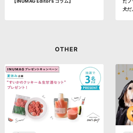
【INUMAG Editor’s コラム】
たフ
犬だ
OTHER