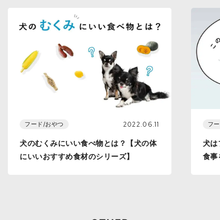
2022.06.11
フード/おやつ
フー
犬のむくみにいい食べ物とは？【犬の体
犬は
にいいおすすめ食材のシリーズ】
食事