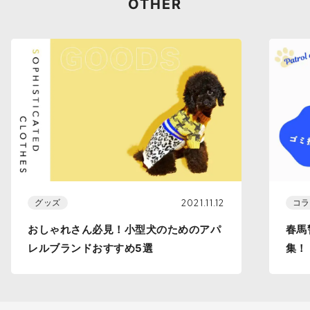
OTHER
2021.11.12
グッズ
コラ
おしゃれさん必見！小型犬のためのアパ
春馬
レルブランドおすすめ5選
集！