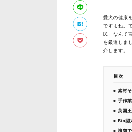
愛犬の健康
ですよね。
民」なんて
を厳選しま
介します。
目次
素材そ
手作業
英国王
Bio
塊肉で