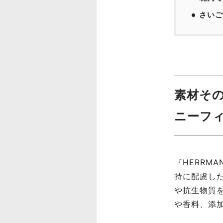
さいご
素材その
ニーフ
『HERRM
持に配慮し
や抗生物質
や香料、添