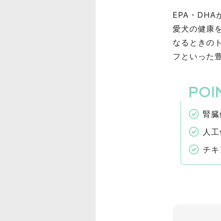
EPA・DH
愛犬の健康
なるときの
フといった
腎臓
人工
チキ