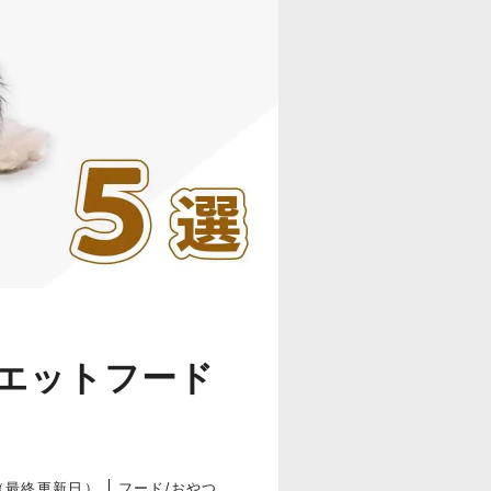
エットフード
フード/おやつ
21（最終更新日）