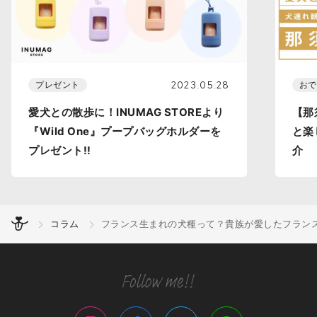
2023.05.28
プレゼント
おで
愛犬との散歩に！INUMAG STOREより
【那
『Wild One』プープバッグホルダーを
と楽
プレゼント!!
介
コラム
フランス生まれの犬種って？貴族が愛したフラン