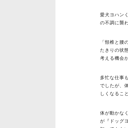
愛犬ヨハン
の不調に襲
「頸椎と腰
たきりの状
考える機会
多忙な仕事
でしたが、
しくなるこ
体が動かな
が『ドッグ