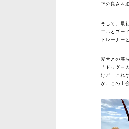
率の良さを
そして、最初
エルとプー
トレーナー
愛犬との暮
「ドッグヨ
けど、これ
が、この出