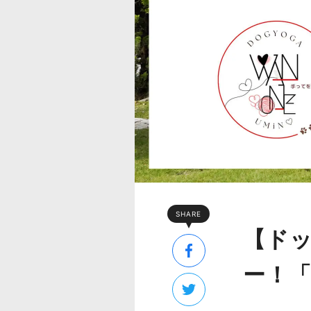
SHARE
【ド
ー！