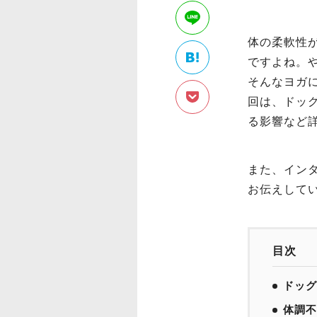
体の柔軟性
ですよね。
そんなヨガ
回は、ドッ
る影響など
また、イン
お伝えして
目次
ドッグ
体調不