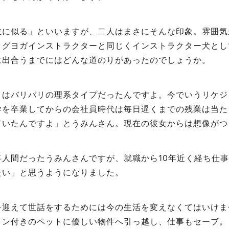
主に似る」といいますが、二人はまさにそんな印象。雰囲気
ッグヨガインストラクターと同じくインストラクター犬とし
に出合うまでにはどんな道のりがあったのでしょうか。
々はバリバリの理系タイプだったんですよ。今でいうリケジ
学を卒業してからの会社員時代は毎日遅くまでの残業は当た
ていたんですよ」とうみんさん。現在の彼女からは想像がつ
事人間だったうみんさんですが、就職から10年近く経ち仕
たい」と思うようになりました。
を迎えて世話をするためには今の生活を変えなくてはいけま
ラン付きのペットに優しい物件へ引っ越し、仕事もセーブ。