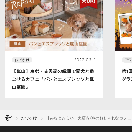
2022.03.11
おでかけ
アワ
【嵐山】京都・古民家の縁側で愛犬と過
第1
ごせるカフェ『パンとエスプレッソと嵐
グラ
山庭園』
おでかけ
【みなとみらい】犬店内OKのおしゃれなカフェ『ZEBR