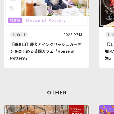
2022.07.13
おでかけ
おで
【鎌倉山】愛犬とイングリッシュガーデ
【江
ンを楽しめる英国カフェ『House of
観光
Pottery』
海』
OTHER