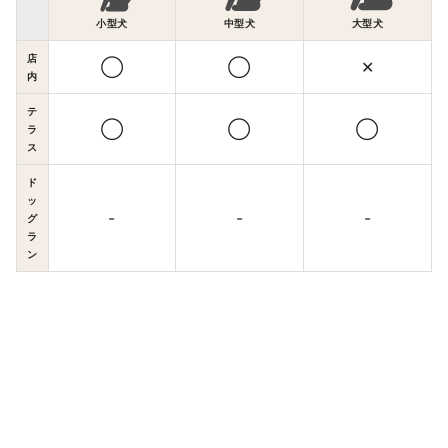
小型犬
中型犬
大型犬
店
◯
◯
✕
内
テ
◯
◯
◯
ラ
ス
ド
ッ
-
-
-
グ
ラ
ン